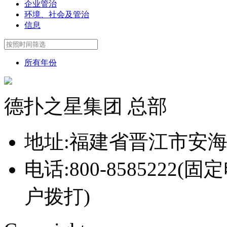
企业管治
环境、社会及管治
信息
所有年份
德扑之星集团 总部
地址:福建省晋江市安
电话:800-8585222(固
户拨打)