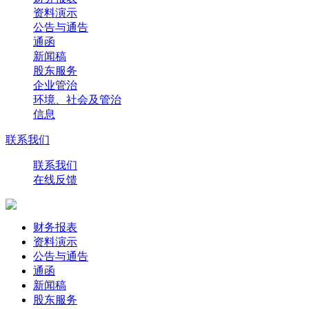
资料演示
公告与通告
通函
新闻稿
股东服务
企业管治
环境、社会及管治
信息
联系我们
联系我们
在线反馈
财务报表
资料演示
公告与通告
通函
新闻稿
股东服务