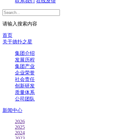
联系我们
在线反馈
请输入搜索内容
首页
关于德扑之星
集团介绍
发展历程
集团产业
企业荣誉
社会责任
创新研发
质量体系
公司团队
新闻中心
2026
2025
2024
2023