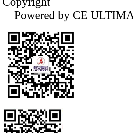
Copyright
Powered by CE ULTIM