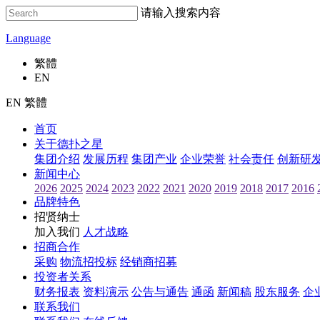
请输入搜索内容
Language
繁體
EN
EN 繁體
首页
关于德扑之星
集团介绍
发展历程
集团产业
企业荣誉
社会责任
创新研
新闻中心
2026
2025
2024
2023
2022
2021
2020
2019
2018
2017
2016
品牌特色
招贤纳士
加入我们
人才战略
招商合作
采购
物流招投标
经销商招募
投资者关系
财务报表
资料演示
公告与通告
通函
新闻稿
股东服务
企
联系我们